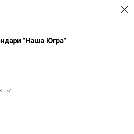
ндари "Наша Югра"
 Югра"